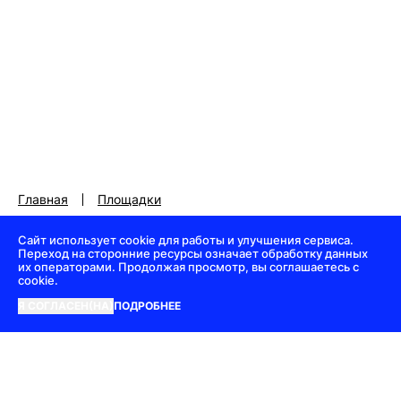
Главная
Площадки
Сайт использует cookie для работы и улучшения сервиса.
Переход на сторонние ресурсы означает обработку данных
их операторами. Продолжая просмотр, вы соглашаетесь с
cookie.
Я СОГЛАСЕН(НА)
ПОДРОБНЕЕ
Регламент премии
|
Политика конфиденциальности
|
Оферта
© 2018—2026 Всероссийская премия «TOP100AWARDS»
+7 985 337 2555
|
info@top100awards.ru