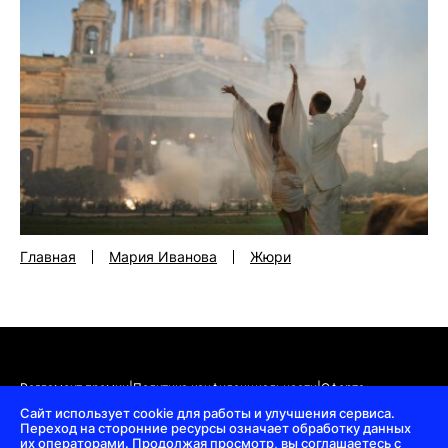
Главная
Мария Иванова
Жюри
Регламент премии
|
Политика конфиденциальности
|
Оферта
Сайт использует cookie для работы и улучшения сервиса.
© 2018—2026 Всероссийская премия «TOP100AWARDS»
Переход на сторонние ресурсы означает обработку данных
их операторами. Продолжая просмотр, вы соглашаетесь с