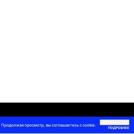
кты |
+7 985 337 2555
|
info@top100awards.ru
Я СОГЛАСЕН(НА)
 Продолжая просмотр, вы соглашаетесь с cookie.
ПОДРОБНЕЕ