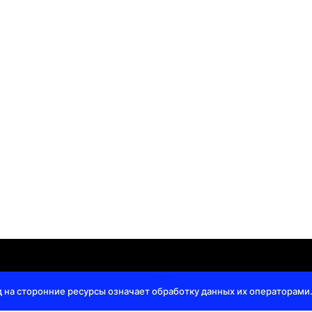
и
|
Оферта
Конта
д на сторонние ресурсы означает обработку данных их операторами.