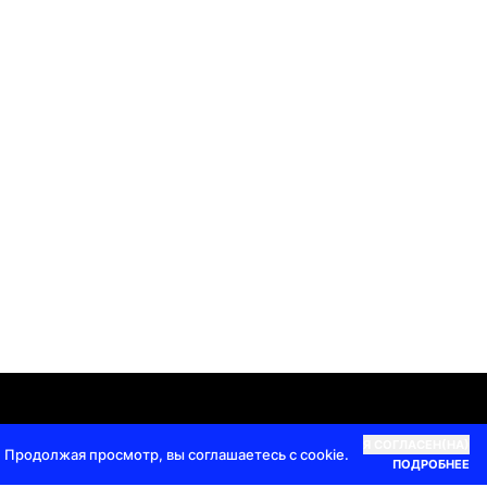
кты |
+7 985 337 2555
|
info@top100awards.ru
Я СОГЛАСЕН(НА)
 Продолжая просмотр, вы соглашаетесь с cookie.
ПОДРОБНЕЕ