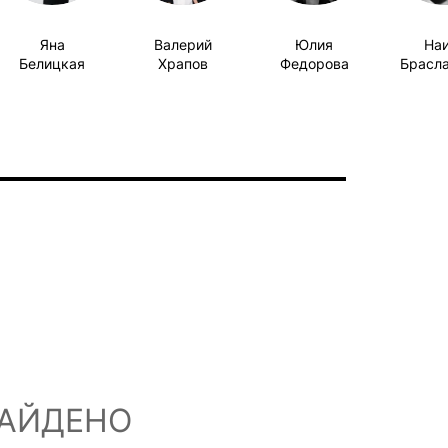
Яна
Валерий
Юлия
На
Белицкая
Храпов
Федорова
Брасл
НАЙДЕНО