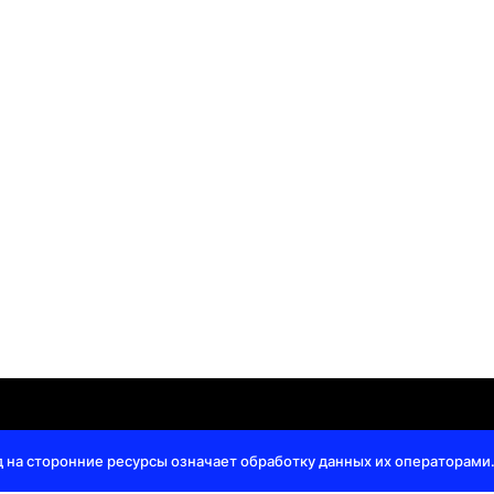
и
|
Оферта
Конта
д на сторонние ресурсы означает обработку данных их операторами.