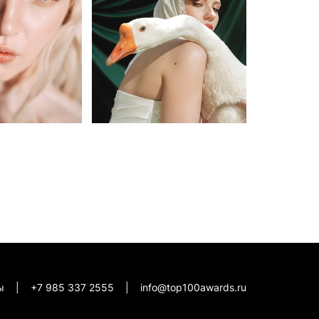
кты |
+7 985 337 2555
|
info@top100awards.ru