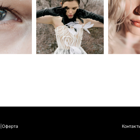
и
|
Оферта
Конта