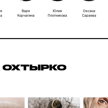
ия
Варя
Юлия
Оксана
на
Корчагина
Плотникова
Сараева
 ОХТЫРКО