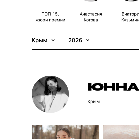
ТОП-15,
Анастасия
Виктор
жюри премии
Котова
Кузьми
Крым
2026
ЮННА
Крым