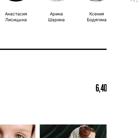
Анастасия
Арина
Ксения
Лисицына
Шарина
Бодягина
6,40