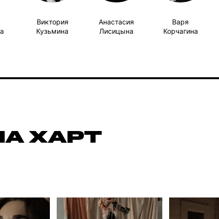
Виктория
Анастасия
Варя
а
Кузьмина
Лисицына
Корчагина
НА ХАРТ