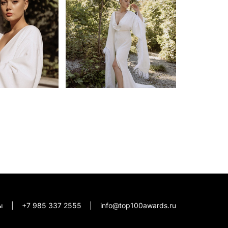
кты |
+7 985 337 2555
|
info@top100awards.ru