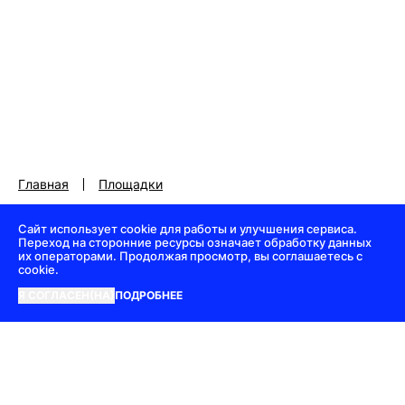
Главная
Площадки
Сайт использует cookie для работы и улучшения сервиса.
Переход на сторонние ресурсы означает обработку данных
их операторами. Продолжая просмотр, вы соглашаетесь с
cookie.
Я СОГЛАСЕН(НА)
ПОДРОБНЕЕ
Регламент премии
|
Политика конфиденциальности
|
Оферта
© 2018—2026 Всероссийская премия «TOP100AWARDS»
+7 985 337 2555
|
info@top100awards.ru