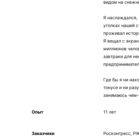
видом на снежн
Я наслаждался, 
уголках нашей 
проживал истор
Я вещал с экран
миллионов чело
завтраки для не
предпринимател
Где бы я ни нах
тонусе и ни раз
занимаюсь чем-
Опыт
11 лет
Заказчики
Росконгресс, РЖ