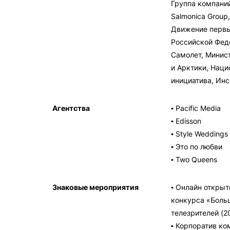
Группа компани
Salmonica Group
Движение первы
Российской Фед
Самолет, Минис
и Арктики, Наци
инициатива, Инс
Агентства
▪ Pacific Media
▪ Edisson
▪ Style Weddings
▪ Это по любви
▪ Two Queens
Знаковые мероприятия
▪ Онлайн открыт
конкурса «Боль
телезрителей (20
▪ Корпоратив ко