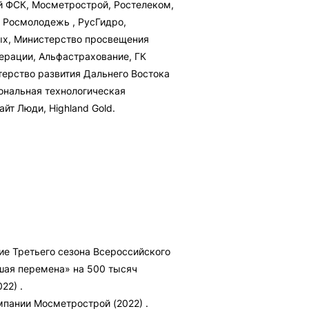
й ФСК, Мосметрострой, Ростелеком,
, Росмолодежь , РусГидро,
х, Министерство просвещения
ерации, Альфастрахование, ГК
терство развития Дальнего Востока
ональная технологическая
айт Люди, Highland Gold.
ие Третьего сезона Всероссийского
шая перемена» на 500 тысяч
22) .
мпании Мосметрострой (2022) .