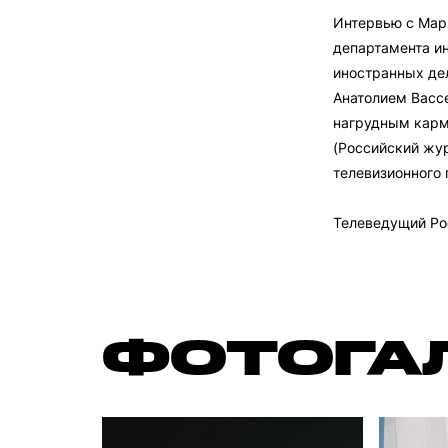
Интервью c Мар
департамента и
иностранных де
Анатолием Васс
нагрудным карм
(Российский жу
телевизионного 
Телеведущий Ро
ФОТОГА