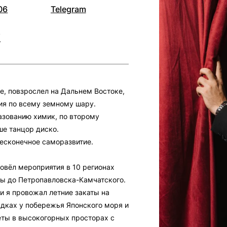
06
Telegram
/
е, повзрослел на Дальнем Востоке,
ия по всему земному шару.
азованию химик, по второму
ше танцор диско.
есконечное саморазвитие.
ровёл мероприятия в 10 регионах
вы до Петропавловска-Камчатского.
и я провожал летние закаты на
дках у побережья Японского моря и
еты в высокогорных просторах с