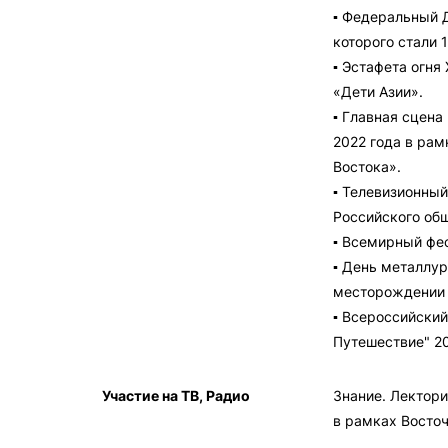
▪ Федеральный 
которого стали 
▪ Эстафета огня
«Дети Азии».
▪ Главная сцена
2022 года в рам
Востока».
▪ Телевизионный
Российского общ
▪ Всемирный фе
▪ День металлу
месторождении 
▪ Всероссийски
Путешествие" 2
Участие на ТВ, Радио
Знание. Лектори
в рамках Восто