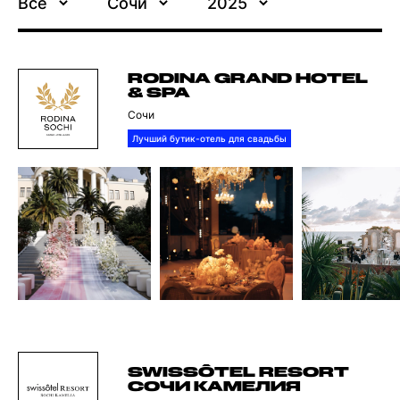
Все
Сочи
2025
RODINA GRAND HOTEL
& SPA
Сочи
Лучший бутик-отель для свадьбы
SWISSÔTEL RESORT
СОЧИ КАМЕЛИЯ