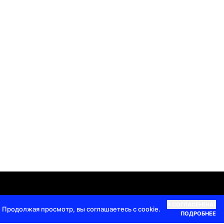
кты |
+7 985 337 2555
|
info@top100awards.ru
Я СОГЛАСЕН(НА)
 Продолжая просмотр, вы соглашаетесь с cookie.
ПОДРОБНЕЕ