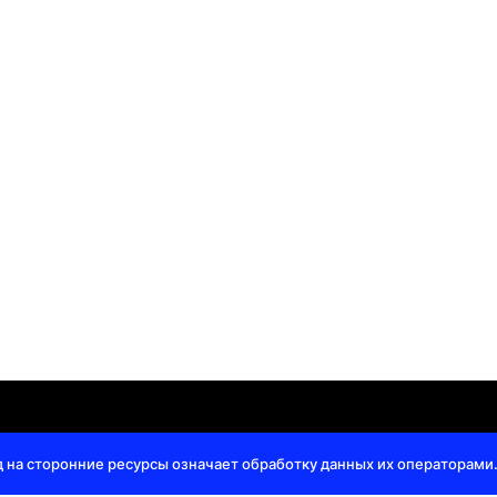
и
|
Оферта
Конта
д на сторонние ресурсы означает обработку данных их операторами.