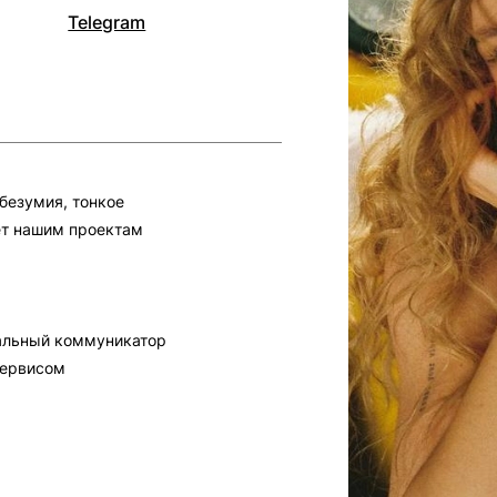
Telegram
безумия, тонкое
ает нашим проектам
иальный коммуникатор
сервисом