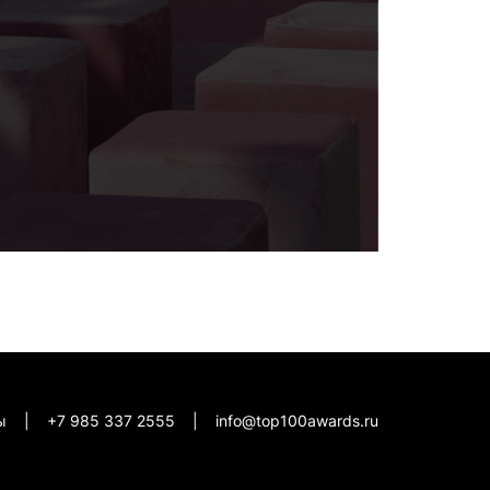
кты |
+7 985 337 2555
|
info@top100awards.ru