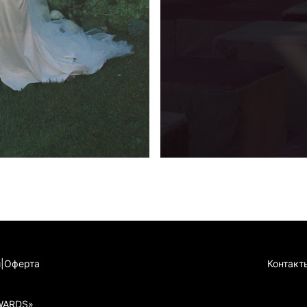
и
|
Оферта
Конта
WARDS»