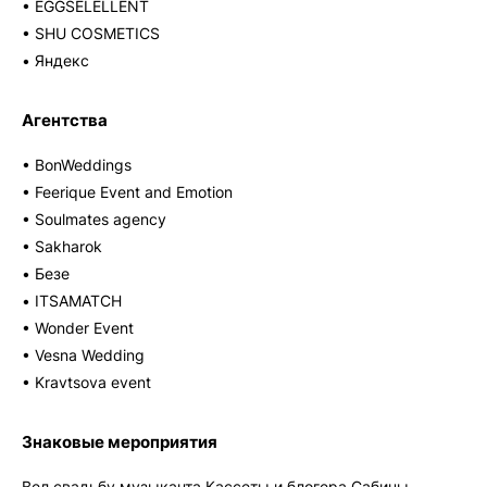
• EGGSELELLENT
• SHU COSMETICS
• Яндекс
Агентства
• BonWeddings
• Feerique Event and Emotion
• Soulmates agency
• Sakharok
• Безе
• ITSAMATCH
• Wonder Event
• Vesna Wedding
• Kravtsova event
Знаковые мероприятия
Вел свадьбу музыканта Кассеты и блогера Сабины